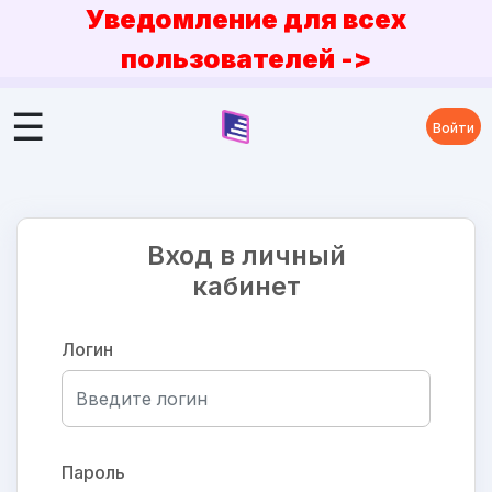
Уведомление для всех
пользователей ->
☰
сать
Войти
sApp
Вход в личный
24)
кабинет
5-
-
Логин
Пароль